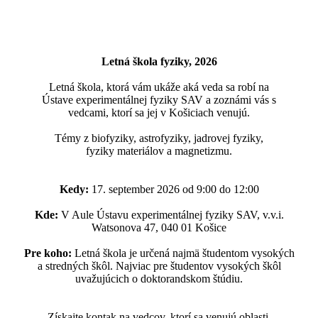
Letná škola fyziky, 2026
Letná škola, ktorá vám ukáže aká veda sa robí na
Ústave experimentálnej fyziky SAV a zoznámi vás s
vedcami, ktorí sa jej v Košiciach venujú.
Témy z biofyziky, astrofyziky, jadrovej fyziky,
fyziky materiálov a magnetizmu.
Kedy:
17. september 2026 od 9:00 do 12:00
Kde:
V Aule Ústavu experimentálnej fyziky SAV, v.v.i.
Watsonova 47, 040 01 Košice
Pre koho:
Letná škola je určená najmä študentom vysokých
a stredných škôl. Najviac pre študentov vysokých škôl
uvažujúcich o doktorandskom štúdiu.
Získajte kontak na vedcov, ktorí sa venujú oblasti,