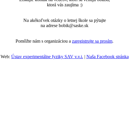
ktorá vás zaujíma :)
Na akékoľvek otázky o letnej škole sa pýtajte
na adrese bobik@saske.sk
Pomôžte nám s organizáciou a
zaregistrujte sa prosím
.
Web:
Ústav experimentálne fyziky SAV v.v.i.
|
Naša Facebook stránka